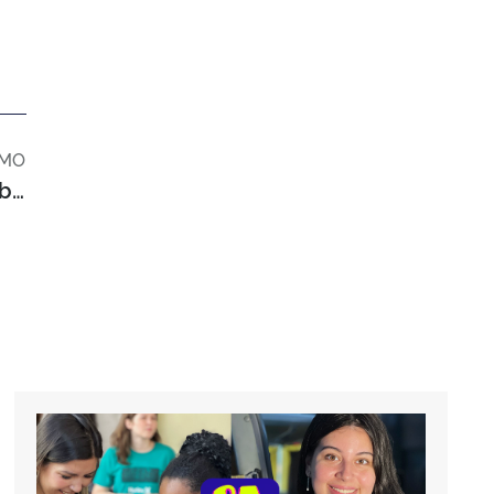
IMO
Informações Necessárias para Viajar de Ônibus Com o Seu Cachorro ou Gato